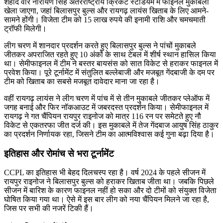
शहीद वीर नारायण सिंह अंतरराष्ट्रीय क्रिकेट स्टेडियम में फाइनल मुकाबला
खेला जाएगा, जहां बिलासपुर बुल्स और रायगढ़ लायंस खिताब के लिए आमने-
सामने होंगी। विजेता टीम को 15 लाख रुपये की इनामी राशि और चमचमाती
ट्रॉफी मिलेगी।
लीग चरण में शानदार प्रदर्शन करते हुए बिलासपुर बुल्स ने पांचों मुकाबले
जीतकर अपराजित रहते हुए 10 अंकों के साथ टेबल में शीर्ष स्थान हासिल किया
था। सेमीफाइनल में टीम ने बस्तर बायसंस को सात विकेट से हराकर फाइनल में
प्रवेश किया। पूरे टूर्नामेंट में संतुलित बल्लेबाजी और मजबूत गेंदबाजी के दम पर
टीम को खिताब का सबसे मजबूत दावेदार माना जा रहा है।
वहीं रायगढ़ लायंस ने लीग चरण में पांच में से तीन मुकाबले जीतकर प्लेऑफ में
जगह बनाई और फिर नॉकआउट में जबरदस्त प्रदर्शन किया। सेमीफाइनल में
रायगढ़ ने गत चैंपियन रायपुर राइनोज को मात्र 116 रन पर समेटते हुए नौ
विकेट से एकतरफा जीत दर्ज की। इस मुकाबले में तेज गेंदबाज आयुष सिंह ठाकुर
का प्रदर्शन निर्णायक रहा, जिसने टीम का आत्मविश्वास कई गुना बढ़ा दिया है।
इतिहास और रोमांच से भरा टूर्नामेंट
CCPL का इतिहास भी बेहद दिलचस्प रहा है। वर्ष 2024 के पहले सीजन में
रायपुर राइनोज ने बिलासपुर बुल्स को हराकर खिताब जीता था। जबकि पिछले
सीजन में बारिश के कारण फाइनल नहीं हो सका और दो टीमों को संयुक्त विजेता
घोषित किया गया था। ऐसे में इस बार लीग को नया चैंपियन मिलने जा रहा है,
जिस पर सभी की नजरें टिकी हैं।