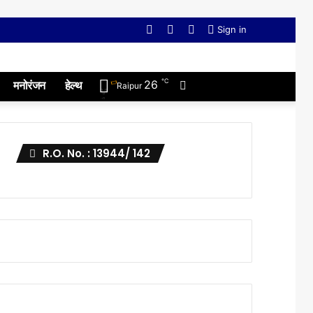
Facebook
Twitter
YouTube
Sign in
℃
Switch
26
मनोरंजन
हेल्थ
Raipur
skin
R.O. No. : 13944/ 142