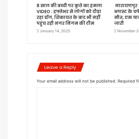
8 साल की बच्ची पर कुत्ते का हमला
नारायणपुर 
VIDEO : हफ्तेभर से लोगों को दौड़ा
ब्लास्ट के च
रहा डॉग, शिकायत के बाद भी नहीं
मौत, एक घा
पहुंच रही नगर निगम की टीम
जारी
January 14, 2025
November 2
Leave a Reply
Your email address will not be published.
Required f
C
o
m
m
e
n