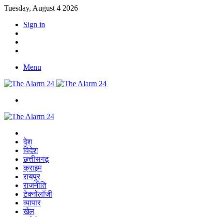
Tuesday, August 4 2026
Sign in
YouTube
Twitter
Facebook
Menu
Switch
skin
Home
देश
विदेश
छत्तीसगढ़
क्राइम
रायपुर
राजनीति
टेक्नोलॉजी
व्यापार
खेल