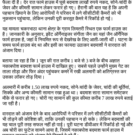
फैला दी है। देर रात फार्म हाउस में घुसे बदमाश लाखों रुपये नकद, सोने-चांदी के
जेवर और कीमती सामान लेकर फरार हो गए। हैरानी की बात यह है कि अपनी
पहचान छिपाने के लिए आरोपियों ने परिसर में लगे सीसीटीवी कैमरों को भी
नुकसान पहुंचाया, लेकिन उनकी पूरी करतूत कैमरे में रिकॉर्ड हो गई।
यह मामला चकरभाठा थाना क्षेत्र के ग्राम लिमतरी स्थित एक फार्म हाउस का
है। जानकारी के अनुसार, इवेंट ऑर्गेनाइजर संगीता जैन का यहां जैन ऑर्गेनिक
फार्म हाउस है, जहां वे नियमित रूप से देखरेख के लिए आती-जाती थीं। घटना के
समय फार्म हाउस बंद था और इसी का फायदा उठाकर बदमाशों ने वारदात को
अंजाम दिया।
बताया जा रहा है कि 1 जून की रात करीब 1 बजे से 3 बजे के बीच अज्ञात
नकाबपोश बदमाश फार्म हाउस में दाखिल हुए। सबसे पहले उन्होंने मुख्य गेट का
ताला तोड़ा और फिर अंदर पहुंचकर कमरे में रखी अलमारी को क्षतिग्रस्त कर
उसका लॉकर तोड़ दिया।
अलमारी में करीब 1.50 लाख रुपये नकद, सोने-चांदी के जेवर, चांदी की मूर्तियां,
सिक्के और अन्य कीमती सामान रखा हुआ था। बदमाश सारा सामान समेटकर
मौके से फरार हो गए। चोरी गए सामान की कुल कीमत करीब 7 लाख रुपये बताई
जा रही है।
वारदात को अंजाम देने के बाद आरोपियों ने परिसर में लगे सीसीटीवी कैमरों को
भी तोड़ने की कोशिश की, ताकि उनकी पहचान न हो सके। लेकिन बदमाशों की
यह चाल पूरी तरह सफल नहीं हो पाई। पूरी घटना डीवीआर में रिकॉर्ड हो गई और
अब चोरी का फुटेज सामने आया है, जिसमें नकाबपोश बदमाश फार्म हाउस में