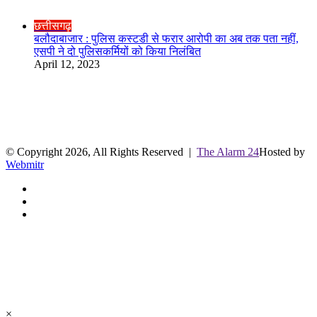
Check Also
Close
छत्तीसगढ़
बलौदाबाजार : पुलिस कस्टडी से फरार आरोपी का अब तक पता नहीं,
एसपी ने दो पुलिसकर्मियों को किया निलंबित
April 12, 2023
R.O. No. : 13944/ 142
लाइव क्रिकेट स्कोर
© Copyright 2026, All Rights Reserved |
The Alarm 24
Hosted by
Webmitr
Facebook
Twitter
YouTube
Facebook
Twitter
WhatsApp
Telegram
Back
to
top
button
×