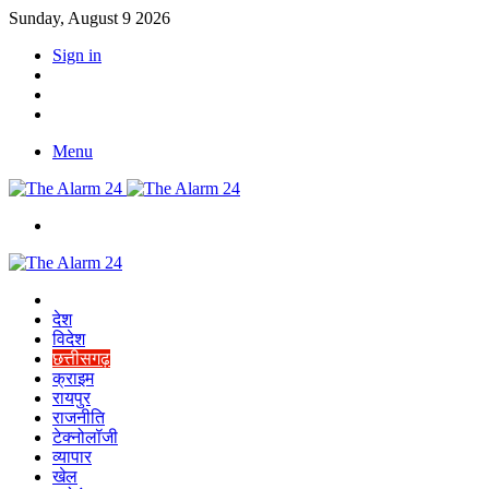
Sunday, August 9 2026
Sign in
YouTube
Twitter
Facebook
Menu
Switch
skin
Home
देश
विदेश
छत्तीसगढ़
क्राइम
रायपुर
राजनीति
टेक्नोलॉजी
व्यापार
खेल