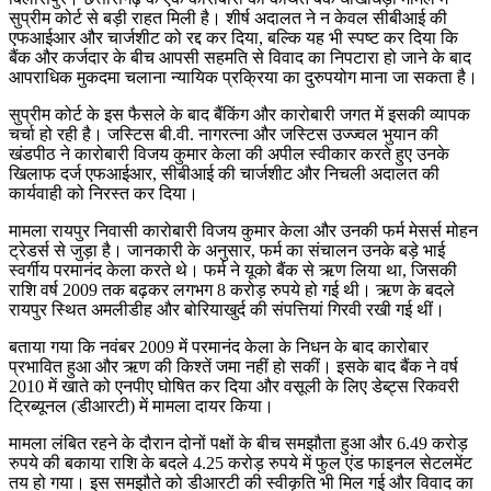
सुप्रीम कोर्ट से बड़ी राहत मिली है। शीर्ष अदालत ने न केवल सीबीआई की
एफआईआर और चार्जशीट को रद्द कर दिया, बल्कि यह भी स्पष्ट कर दिया कि
बैंक और कर्जदार के बीच आपसी सहमति से विवाद का निपटारा हो जाने के बाद
आपराधिक मुकदमा चलाना न्यायिक प्रक्रिया का दुरुपयोग माना जा सकता है।
सुप्रीम कोर्ट के इस फैसले के बाद बैंकिंग और कारोबारी जगत में इसकी व्यापक
चर्चा हो रही है। जस्टिस बी.वी. नागरत्ना और जस्टिस उज्ज्वल भुयान की
खंडपीठ ने कारोबारी विजय कुमार केला की अपील स्वीकार करते हुए उनके
खिलाफ दर्ज एफआईआर, सीबीआई की चार्जशीट और निचली अदालत की
कार्यवाही को निरस्त कर दिया।
मामला रायपुर निवासी कारोबारी विजय कुमार केला और उनकी फर्म मेसर्स मोहन
ट्रेडर्स से जुड़ा है। जानकारी के अनुसार, फर्म का संचालन उनके बड़े भाई
स्वर्गीय परमानंद केला करते थे। फर्म ने यूको बैंक से ऋण लिया था, जिसकी
राशि वर्ष 2009 तक बढ़कर लगभग 8 करोड़ रुपये हो गई थी। ऋण के बदले
रायपुर स्थित अमलीडीह और बोरियाखुर्द की संपत्तियां गिरवी रखी गई थीं।
बताया गया कि नवंबर 2009 में परमानंद केला के निधन के बाद कारोबार
प्रभावित हुआ और ऋण की किश्तें जमा नहीं हो सकीं। इसके बाद बैंक ने वर्ष
2010 में खाते को एनपीए घोषित कर दिया और वसूली के लिए डेब्ट्स रिकवरी
ट्रिब्यूनल (डीआरटी) में मामला दायर किया।
मामला लंबित रहने के दौरान दोनों पक्षों के बीच समझौता हुआ और 6.49 करोड़
रुपये की बकाया राशि के बदले 4.25 करोड़ रुपये में फुल एंड फाइनल सेटलमेंट
तय हो गया। इस समझौते को डीआरटी की स्वीकृति भी मिल गई और विवाद का