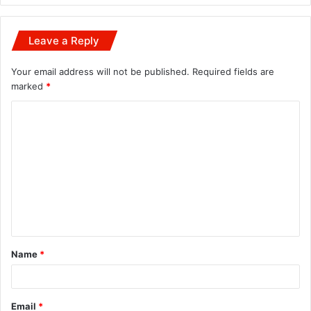
Leave a Reply
Your email address will not be published.
Required fields are
marked
*
C
o
m
m
e
n
t
Name
*
*
Email
*