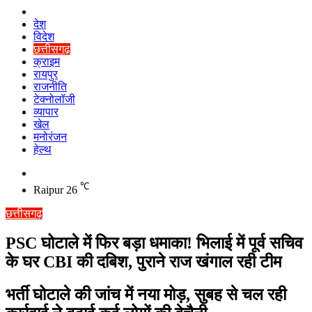
Home
देश
विदेश
छत्तीसगढ़
क्राइम
रायपुर
राजनीति
टेक्नोलॉजी
व्यापार
खेल
मनोरंजन
हेल्थ
Switch
skin
℃
Raipur
26
छत्तीसगढ़
PSC घोटाले में फिर बड़ा धमाका! भिलाई में पूर्व सचिव
के घर CBI की दबिश, पुराने राज खंगाल रही टीम
भर्ती घोटाले की जांच में नया मोड़, सुबह से चल रही