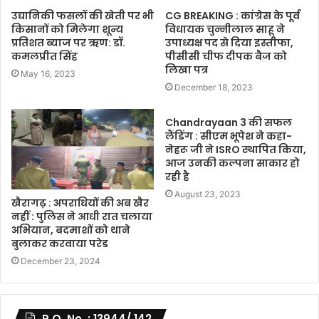
उद्यानिकी फसलों की खेती पर भी
CG BREAKING : कांग्रेस के पूर्व
किसानों को मिलेगा शून्य
विधायक चुन्नीलाल साहू ने
प्रतिशत ब्याज पर ऋण: डॉ.
उपाध्यक्ष पद से दिया इस्तीफा,
कमलप्रीत सिंह
पीसीसी चीफ दीपक बैज को
लिखा पत्र
May 16, 2023
December 18, 2023
Chandrayaan 3 की सफल
लैंडिंग : सीएम भूपेश ने कहा-
नेहरू जी ने ISRO स्थापित किया,
आज उनकी कल्पना साकार हो
रही है
August 23, 2023
खैरागढ़ : अपराधियों की अब खैर
नहीं : पुलिस ने आधी रात चलाया
अभियान, बदमाशों को थाने
बुलाकर करवाया परेड
December 23, 2024
R.O. No. : 13944/ 142