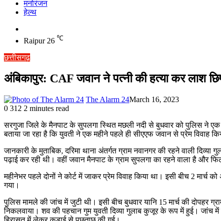
मनोरंजन
हेल्थ
Switch
skin
℃
Raipur
26
छत्तीसगढ़
अंबिकापुर: CAF जवान ने पत्नी की हत्या कर लाश छिप
The Alarm 24
March 16, 2023
0
312
2 minutes read
सरगुजा जिले के मैनपाट के सुपलगा स्थित मछली नदी से बुधवार को पुलिस ने 
बताया जा रहा है कि युवती ने एक महीने पहले ही सीएएफ जवान से प्रेम विवाह 
जानकारी के मुताबिक, दरिमा थाना अंतर्गत ग्राम नवानगर की रहने वाली दिव्या ग
पढ़ाई कर रही थी। वहीं जवान मैनपाट के ग्राम सुपलगा का रहने वाला है और फिल
महीनेभर पहले दोनों ने कोर्ट में जाकर प्रेम विवाह किया था। इसी बीच 2 मार्च क
गया।
पुलिस मामले की जांच में जुटी थी। इसी बीच बुधवार यानि 15 मार्च की दोपहर ग
निकलवाया। शव की पहचान गुम युवती दिव्या गुलाब कुजूर के रूप में हुई। जां
हिरासत में लेकर कड़ाई से पूछताछ की गई।