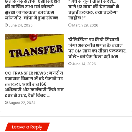
छत्तीसगढ़ सराफा एसोसिएशन
“मंच से गूंजा तीखा संदेश…
की वार्षिक सभा एवं ज्वेलरी
बागेश्वर बाबा की चेतावनी ने
सुरक्षा जागरूकता कार्यक्रम
बढ़ाई हलचल, क्या बदलेगा
जांजगीर-चांपा में हुआ संपन्न
माहौल?”
June 24, 2025
March 29, 2026
डीलिस्टिंग पर छिड़ी सियासी
जंग! अमरजीत भगत के बयान
पर CM साय का तीखा पलटवार,
बोले- कांग्रेस फैला रही भ्रम
June 14, 2026
CG TRANSFER NEWS : नगरीय
प्रशासन विभाग में बड़े पैमाने पर
तबादला, आधी रात 166
अधिकारी और कर्मचारी किये गए
इधर से उधर, देखें लिस्ट …
August 22, 2024
Leave a Reply