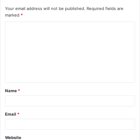
Your email address will not be published.
Required fields are
marked
*
C
o
m
m
e
n
t
Name
*
*
Email
*
Website