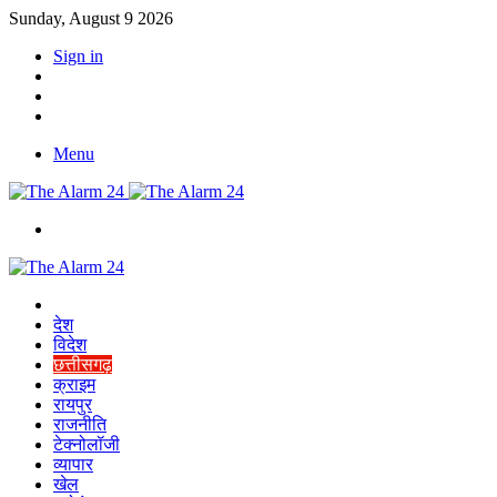
Sunday, August 9 2026
Sign in
YouTube
Twitter
Facebook
Menu
Switch
skin
Home
देश
विदेश
छत्तीसगढ़
क्राइम
रायपुर
राजनीति
टेक्नोलॉजी
व्यापार
खेल