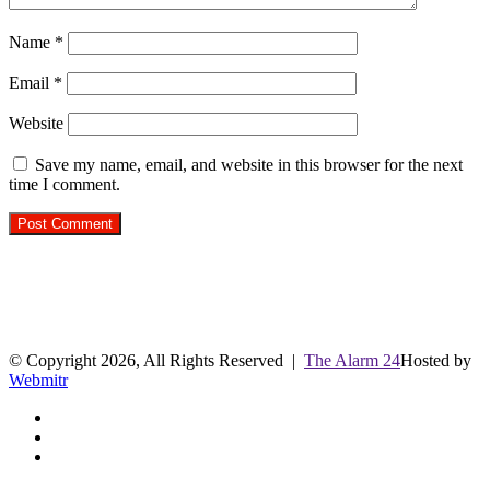
Name
*
Email
*
Website
Save my name, email, and website in this browser for the next
time I comment.
R.O. No. : 13944/ 142
लाइव क्रिकेट स्कोर
© Copyright 2026, All Rights Reserved |
The Alarm 24
Hosted by
Webmitr
Facebook
Twitter
YouTube