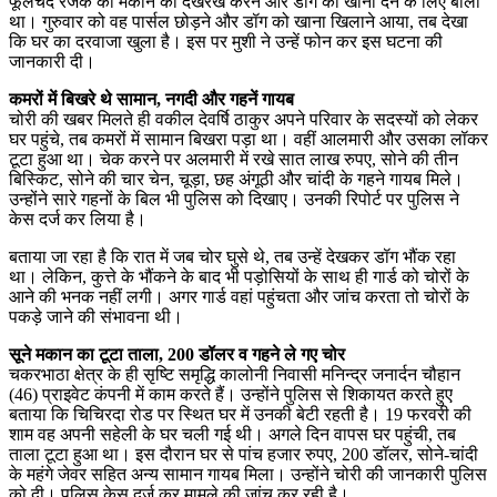
फूलचंद रजक को मकान की देखरेख करने और डॉग को खाना देने के लिए बोला
था। गुरुवार को वह पार्सल छोड़ने और डॉग को खाना खिलाने आया, तब देखा
कि घर का दरवाजा खुला है। इस पर मुशी ने उन्हें फोन कर इस घटना की
जानकारी दी।
कमरों में बिखरे थे सामान, नगदी और गहनें गायब
चोरी की खबर मिलते ही वकील देवर्षि ठाकुर अपने परिवार के सदस्यों को लेकर
घर पहुंचे, तब कमरों में सामान बिखरा पड़ा था। वहीं आलमारी और उसका लॉकर
टूटा हुआ था। चेक करने पर अलमारी में रखे सात लाख रुपए, सोने की तीन
बिस्किट, सोने की चार चेन, चूड़ा, छह अंगूठी और चांदी के गहने गायब मिले।
उन्होंने सारे गहनों के बिल भी पुलिस को दिखाए। उनकी रिपोर्ट पर पुलिस ने
केस दर्ज कर लिया है।
बताया जा रहा है कि रात में जब चोर घुसे थे, तब उन्हें देखकर डॉग भौंक रहा
था। लेकिन, कुत्ते के भौंकने के बाद भी पड़ोसियों के साथ ही गार्ड को चोरों के
आने की भनक नहीं लगी। अगर गार्ड वहां पहुंचता और जांच करता तो चोरों के
पकड़े जाने की संभावना थी।
सूने मकान का टूटा ताला, 200 डॉलर व गहने ले गए चोर
चकरभाठा क्षेत्र के ही सृष्टि समृद्धि कालोनी निवासी मनिन्द्र जनार्दन चौहान
(46) प्राइवेट कंपनी में काम करते हैं। उन्होंने पुलिस से शिकायत करते हुए
बताया कि चिचिरदा रोड पर स्थित घर में उनकी बेटी रहती है। 19 फरवरी की
शाम वह अपनी सहेली के घर चली गई थी। अगले दिन वापस घर पहुंची, तब
ताला टूटा हुआ था। इस दौरान घर से पांच हजार रुपए, 200 डॉलर, सोने-चांदी
के महंगे जेवर सहित अन्य सामान गायब मिला। उन्होंने चोरी की जानकारी पुलिस
को दी। पुलिस केस दर्ज कर मामले की जांच कर रही है।