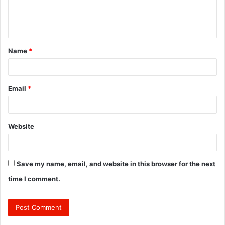
e
n
t
Name
*
*
Email
*
Website
Save my name, email, and website in this browser for the next
time I comment.