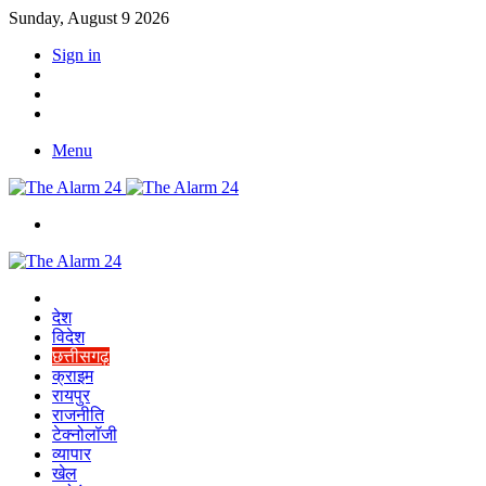
Sunday, August 9 2026
Sign in
YouTube
Twitter
Facebook
Menu
Switch
skin
Home
देश
विदेश
छत्तीसगढ़
क्राइम
रायपुर
राजनीति
टेक्नोलॉजी
व्यापार
खेल