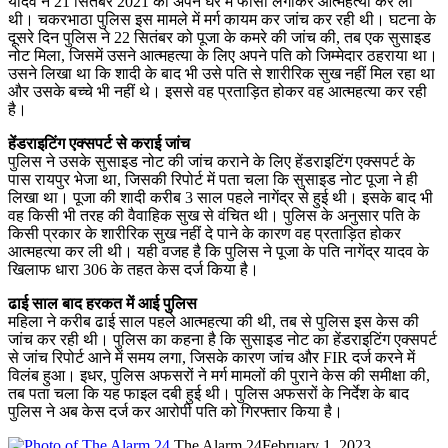
यादव ने 21 सितंबर 2021 को अपने घर में फांसी लगाकर आत्महत्या कर ली
थी। चकरभाठा पुलिस इस मामले में मर्ग कायम कर जांच कर रही थी। घटना के
दूसरे दिन पुलिस ने 22 सितंबर को पूजा के कमरे की जांच की, तब एक सुसाइड
नोट मिला, जिसमें उसने आत्महत्या के लिए अपने पति को जिम्मेदार ठहराया था।
उसने लिखा था कि शादी के बाद भी उसे पति से शारीरिक सुख नहीं मिल रहा था
और उसके बच्चे भी नहीं थे। इससे वह प्रताड़ित होकर वह आत्महत्या कर रही
है।
हेंडराइटिंग एक्सपर्ट से कराई जांच
पुलिस ने उसके सुसाइड नोट की जांच कराने के लिए हेंडराइटिंग एक्सपर्ट के
पास रायपुर भेजा था, जिसकी रिपोर्ट में पता चला कि सुसाइड नोट पूजा ने ही
लिखा था। पूजा की शादी करीब 3 साल पहले नागेंद्र से हुई थी। इसके बाद भी
वह किसी भी तरह की वैवाहिक सुख से वंचित थी। पुलिस के अनुसार पति के
किसी प्रकार के शारीरिक सुख नहीं दे पाने के कारण वह प्रताड़ित होकर
आत्महत्या कर ली थी। यही वजह है कि पुलिस ने पूजा के पति नागेंद्र यादव के
खिलाफ धारा 306 के तहत केस दर्ज किया है।
ढाई साल बाद हरकत में आई पुलिस
महिला ने करीब ढाई साल पहले आत्महत्या की थी, तब से पुलिस इस केस की
जांच कर रही थी। पुलिस का कहना है कि सुसाइड नोट का हेंडराइटिंग एक्सपर्ट
से जांच रिपोर्ट आने में समय लगा, जिसके कारण जांच और FIR दर्ज करने में
विलंब हुआ। इधर, पुलिस अफसरों ने मर्ग मामलों की पुराने केस की समीक्षा की,
तब पता चला कि यह फाइल दबी हुई थी। पुलिस अफसरों के निर्देश के बाद
पुलिस ने अब केस दर्ज कर आरोपी पति को गिरफ्तार किया है।
The Alarm 24
February 1, 2023