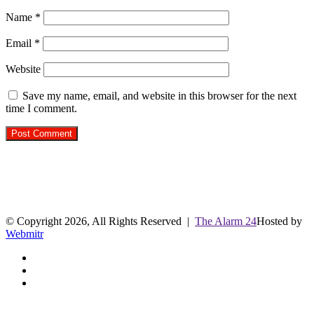
Name
*
Email
*
Website
Save my name, email, and website in this browser for the next
time I comment.
R.O. No. : 13944/ 142
लाइव क्रिकेट स्कोर
© Copyright 2026, All Rights Reserved |
The Alarm 24
Hosted by
Webmitr
Facebook
Twitter
YouTube
Facebook
Twitter
WhatsApp
Telegram
Back