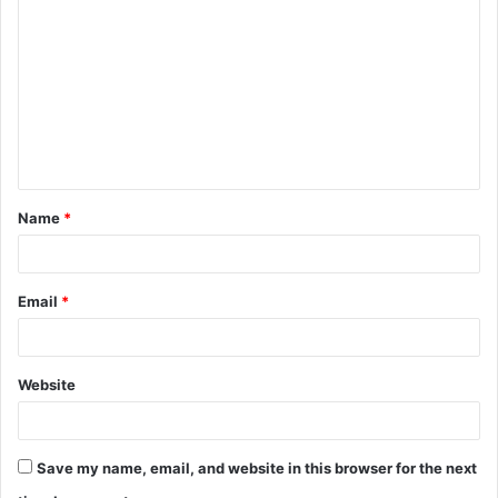
o
m
m
e
n
t
Name
*
*
Email
*
Website
Save my name, email, and website in this browser for the next