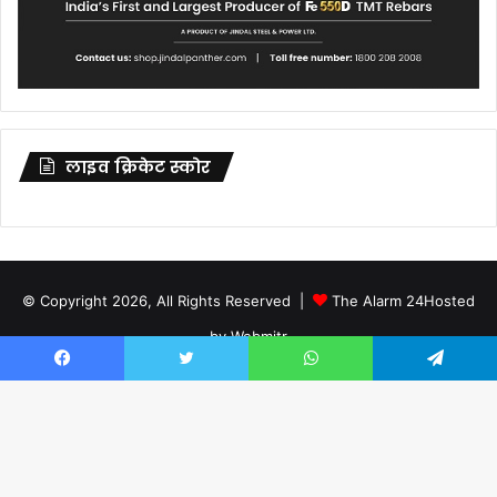
लाइव क्रिकेट स्कोर
© Copyright 2026, All Rights Reserved |
The Alarm 24
Hosted
by
Webmitr
Facebook
Twitter
WhatsApp
Telegram
Facebook
Twitter
YouTube
Ba
×