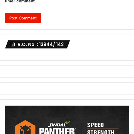
time I comment.
R.O. No. : 13944/ 142