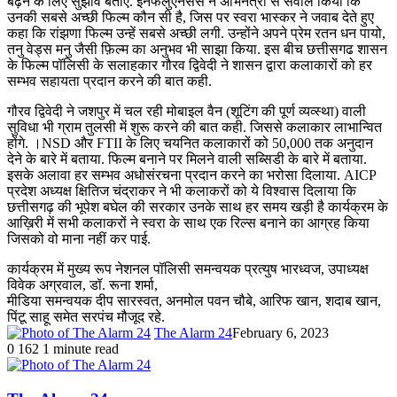
बढ़ने के लिए सुझाव बताए. इनफलुएनसर्स ने अभिनेत्री से सवाल किया कि
उनकी सबसे अच्छी फिल्म कौन सी है, जिस पर स्वरा भास्कर ने जवाब देते हुए
कहा कि रांझणा फिल्म उन्हें सबसे अच्छी लगी. उन्होंने अपने प्रेम रतन धन पायो,
तनु वेड्स मनु जैसी फ़िल्म का अनुभव भी साझा किया. इस बीच छत्तीसगढ शासन
के फिल्म पॉलिसी के सलाहकार गौरव द्विवेदी ने शासन द्वारा कलाकारों को हर
सम्भव सहायता प्रदान करने की बात कही.
गौरव द्विवेदी ने जशपुर में चल रही मोबाइल वैन (शूटिंग की पूर्ण व्यव्स्था) वाली
सुविधा भी ग्राम तुलसी में शुरू करने की बात कही. जिससे कलाकार लाभान्वित
होंगे. ।NSD और FTII के लिए चयनित कलाकारों को 50,000 तक अनुदान
देने के बारे में बताया. फिल्म बनाने पर मिलने वाली सब्सिडी के बारे में बताया.
इसके अलावा हर सम्भव अधोसंरचना प्रदान करने का भरोसा दिलाया. AICP
प्रदेश अध्यक्ष क्षितिज चंद्राकर ने भी कलाकरों को ये विश्वास दिलाया कि
छत्तीसगढ़ की भूपेश बघेल की सरकार उनके साथ हर समय खड़ी है कार्यक्रम के
आख़िरी में सभी कलाकरों ने स्वरा के साथ एक रिल्स बनाने का आग्रह किया
जिसको वो माना नहीं कर पाई.
कार्यक्रम में मुख्य रूप नेशनल पॉलिसी समन्वयक प्रत्युष भारध्वज, उपाध्यक्ष
विवेक अग्रवाल, डॉ. रूना शर्मा,
मीडिया समन्वयक दीप सारस्वत, अनमोल पवन चौबे, आरिफ खान, शदाब खान,
पिंटू साहू समेत सरपंच मौजूद रहे.
The Alarm 24
February 6, 2023
0
162
1 minute read