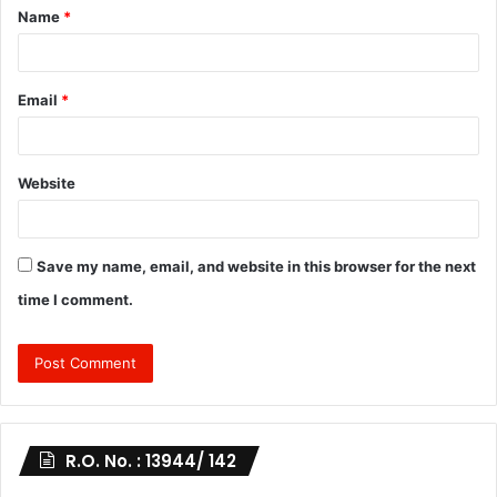
Name
*
*
Email
*
Website
Save my name, email, and website in this browser for the next
time I comment.
R.O. No. : 13944/ 142