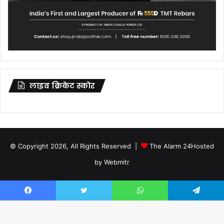
लाइव क्रिकेट स्कोर
© Copyright 2026, All Rights Reserved |
The Alarm 24
Hosted
by
Webmitr
Facebook
Twitter
YouTube
Facebook
Twitter
WhatsApp
Telegram