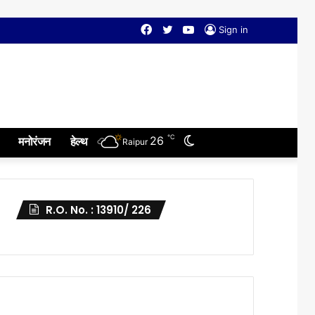
Facebook
Twitter
YouTube
Sign in
℃
Switch
26
मनोरंजन
हेल्थ
Raipur
skin
R.O. No. : 13910/ 226