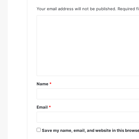
Your email address will not be published.
Required f
C
o
m
m
e
n
t
Name
*
*
Email
*
Save my name, email, and website in this browse