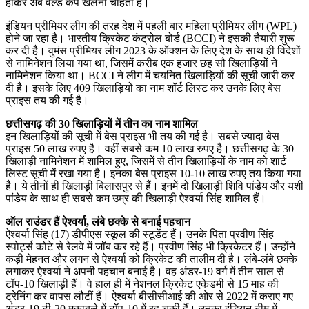
होकर अब वर्ल्ड कप खेलना चाहती हैं।
इंडियन प्रीमियर लीग की तरह देश में पहली बार महिला प्रीमियर लीग (WPL)
होने जा रहा है। भारतीय क्रिकेट कंट्रोल बोर्ड (BCCI) ने इसकी तैयारी शुरू
कर दी है। वुमंस प्रीमियर लीग 2023 के ऑक्शन के लिए देश के साथ ही विदेशों
से नामिनेशन लिया गया था, जिसमें करीब एक हजार छह सौ खिलाड़ियों ने
नामिनेशन किया था। BCCI ने लीग में चयनित खिलाड़ियों की सूची जारी कर
दी है। इसके लिए 409 खिलाड़ियों का नाम शॉर्ट लिस्ट कर उनके लिए बेस
प्राइस तय की गई है।
छत्तीसगढ़ की 30 खिलाड़ियों में तीन का नाम शामिल
इन खिलाड़ियों की सूची में बेस प्राइस भी तय की गई है। सबसे ज्यादा बेस
प्राइस 50 लाख रुपए है। वहीं सबसे कम 10 लाख रुपए है। छत्तीसगढ़ के 30
खिलाड़ी नामिनेशन में शामिल हुए, जिसमें से तीन खिलाड़ियों के नाम को शार्ट
लिस्ट सूची में रखा गया है। इनका बेस प्राइस 10-10 लाख रुपए तय किया गया
है। ये तीनों ही खिलाड़ी बिलासपुर से हैं। इनमें दो खिलाड़ी शिवि पांडेय और यशी
पांडेय के साथ ही सबसे कम उम्र की खिलाड़ी ऐश्वर्या सिंह शामिल हैं।
ऑल राउंडर हैं ऐश्वर्या, लंबे छक्के से बनाई पहचान
ऐश्वर्या सिंह (17) डीपीएस स्कूल की स्टूडेंट हैं। उनके पिता प्रवीण सिंह
स्पोर्ट्स कोटे से रेलवे में जॉब कर रहे हैं। प्रवीण सिंह भी क्रिकेटर हैं। उन्होंने
कड़ी मेहनत और लगन से ऐश्वर्या को क्रिकेट की तालीम दी है। लंबे-लंबे छक्के
लगाकर ऐश्वर्या ने अपनी पहचान बनाई है। वह अंडर-19 वर्ग में तीन साल से
टॉप-10 खिलाड़ी हैं। वे हाल ही में नेशनल क्रिकेट एकेडमी से 15 माह की
ट्रेनिंग कर वापस लौटीं हैं। ऐश्वर्या बीसीसीआई की ओर से 2022 में कराए गए
अंडर-19 टी-20 मुकाबले में टॉप-10 में रह चुकी हैं। उनका इंडियन टीम में