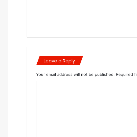
Leave a Reply
Your email address will not be published.
Required f
C
o
m
m
e
n