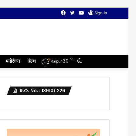
Facebook
Twitter
YouTube
Sign in
℃
Switch
30
मनोरंजन
हेल्थ
Raipur
skin
R.O. No. : 13910/ 226