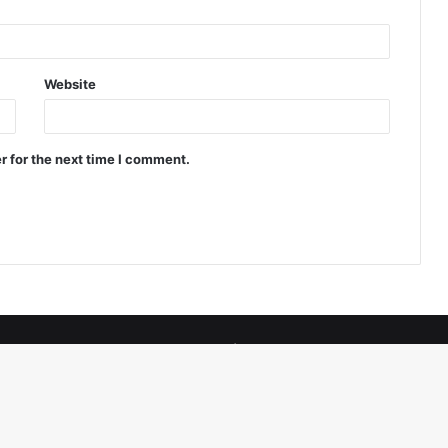
Website
r for the next time I comment.
Copyright 2026, All Rights Reserved |
The Alarm 24
Hosted by
Webm
Facebook
Twitter
YouTube