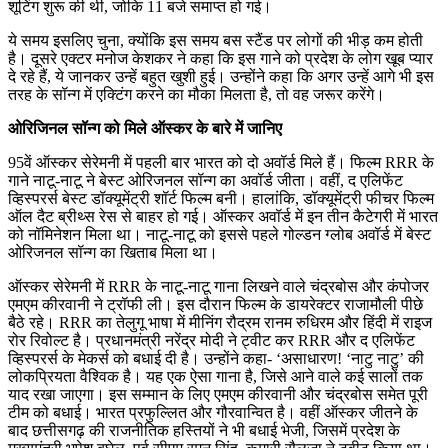
शूटिंग शुरू की थी, जोकि 11 बजे समाप्त हो गई।
ये समय इसलिए चुना, क्योंकि इस समय बस स्टैंड पर लोगों की भीड़ कम होती
है। दूसरे एक्टर मनोज केशकर ने कहा कि इस गाने को प्रदेश के लोग खूब प्यार
दे रहे हैं, ये जानकर उन्हें बहुत खुशी हुई। उन्होंने कहा कि अगर उन्हें आगे भी इस
तरह के सॉन्ग में एक्टिंग करने का मौका मिलता है, तो वह जरूर करेंगे।
ओरिजिनल सॉन्ग को मिले ऑस्कर के बारे में जानिए
95वें ऑस्कर सेरेमनी में पहली बार भारत को दो अवॉर्ड मिले हैं। फिल्म RRR के
गाने नाटू-नाटू ने बेस्ट ओरिजनल सॉन्ग का अवॉर्ड जीता। वहीं, द एलिफेंट
व्हिस्परर्स बेस्ट डॉक्यूमेंट्री शॉर्ट फिल्म बनी। हालांकि, डॉक्यूमेंट्री फीचर फिल्म
ऑल दैट ब्रीथ्स रेस से बाहर हो गई। ऑस्कर अवॉर्ड में इन तीन कैटेगरी में भारत
को नॉमिनेशन मिला था। नाटू-नाटू को इससे पहले गोल्डन ग्लोब अवॉर्ड में बेस्ट
ओरिजनल सॉन्ग का खिताब मिला था।
ऑस्कर सेरेमनी में RRR के नाटू-नाटू गाना लिखने वाले चंद्रबोस और कंपोजर
एमएम कीरवानी ने ट्रॉफी ली। इस दौरान फिल्म के डायरेक्टर राजामौली पीछे
बैठे रहे। RRR का तेलुगू भाषा में मीनिंग रौद्रम रानम रुधिरम और हिंदी में राइज
रोर रिवोल्ट है। प्रधानमंत्री नरेंद्र मोदी ने ट्वीट कर RRR और द एलिफेंट
व्हिस्परर्स के मेकर्स को बधाई दी है। उन्होंने कहा- ‘असाधारण! ‘नाटु नाटु’ की
लोकप्रियता वैश्विक है। यह एक ऐसा गाना है, जिसे आने वाले कई सालों तक
याद रखा जाएगा। इस सम्मान के लिए एमएम कीरवानी और चंद्रबोस समेत पूरी
टीम को बधाई। भारत प्रफुल्लित और गौरवान्वित है। वहीं ऑस्कर जीतने के
बाद छत्तीसगढ़ की राजनीतिक हस्तियों ने भी बधाई भेजी, जिसमें प्रदेश के