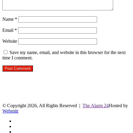
Name
*
Email
*
Website
Save my name, email, and website in this browser for the next
time I comment.
R.O. No. : 13910/ 226
लाइव क्रिकेट स्कोर
© Copyright 2026, All Rights Reserved |
The Alarm 24
Hosted by
Webmitr
Facebook
Twitter
YouTube