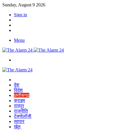
Sunday, August 9 2026
Sign in
YouTube
Twitter
Facebook
Menu
Switch
skin
Home
देश
विदेश
छत्तीसगढ़
क्राइम
रायपुर
राजनीति
टेक्नोलॉजी
व्यापार
खेल