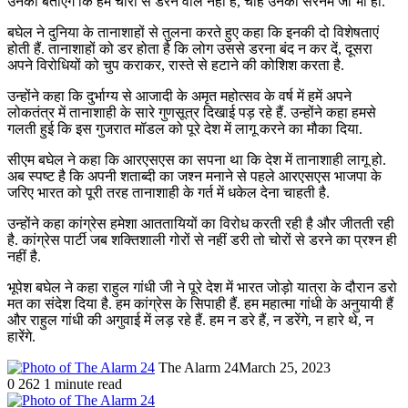
उनको बताएंगे कि हम चोरों से डरने वाले नहीं हैं, चाहे उनका सरनेम जो भी हो.
बघेल ने दुनिया के तानाशाहों से तुलना करते हुए कहा कि इनकी दो विशेषताएं
होती हैं. तानाशाहों को डर होता है कि लोग उससे डरना बंद न कर दें, दूसरा
अपने विरोधियों को चुप कराकर, रास्ते से हटाने की कोशिश करता है.
उन्होंने कहा कि दुर्भाग्य से आजादी के अमृत महोत्सव के वर्ष में हमें अपने
लोकतंत्र में तानाशाही के सारे गुणसूत्र दिखाई पड़ रहे हैं. उन्होंने कहा हमसे
गलती हुई कि इस गुजरात मॉडल को पूरे देश में लागू करने का मौका दिया.
सीएम बघेल ने कहा कि आरएसएस का सपना था कि देश में तानाशाही लागू हो.
अब स्पष्ट है कि अपनी शताब्दी का जश्न मनाने से पहले आरएसएस भाजपा के
जरिए भारत को पूरी तरह तानाशाही के गर्त में धकेल देना चाहती है.
उन्होंने कहा कांग्रेस हमेशा आततायियों का विरोध करती रही है और जीतती रही
है. कांग्रेस पार्टी जब शक्तिशाली गोरों से नहीं डरी तो चोरों से डरने का प्रश्न ही
नहीं है.
भूपेश बघेल ने कहा राहुल गांधी जी ने पूरे देश में भारत जोड़ो यात्रा के दौरान डरो
मत का संदेश दिया है. हम कांग्रेस के सिपाही हैं. हम महात्मा गांधी के अनुयायी हैं
और राहुल गांधी की अगुवाई में लड़ रहे हैं. हम न डरे हैं, न डरेंगे, न हारे थे, न
हारेंगे.
The Alarm 24
March 25, 2023
0
262
1 minute read