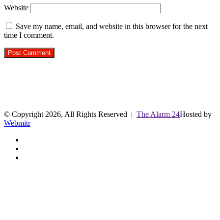
Website
Save my name, email, and website in this browser for the next
time I comment.
R.O. No. : 13944/ 142
लाइव क्रिकेट स्कोर
© Copyright 2026, All Rights Reserved |
The Alarm 24
Hosted by
Webmitr
Facebook
Twitter
YouTube
Facebook
Twitter
WhatsApp
Telegram
Back
to
top
button