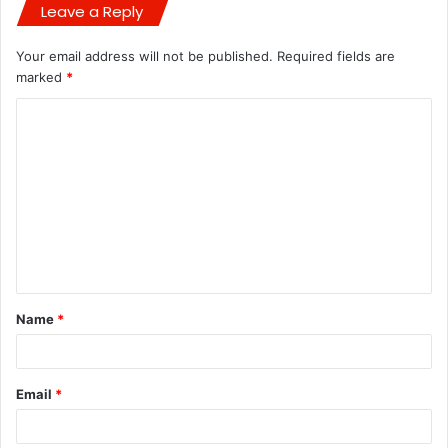
Leave a Reply
Your email address will not be published.
Required fields are
marked
*
C
o
m
m
e
n
t
Name
*
*
Email
*