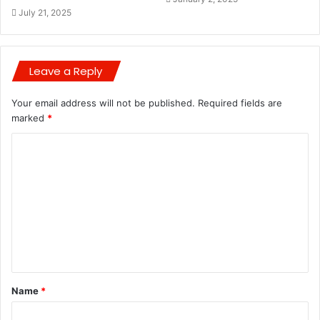
July 21, 2025
Leave a Reply
Your email address will not be published.
Required fields are
marked
*
C
o
m
m
e
n
t
Name
*
*