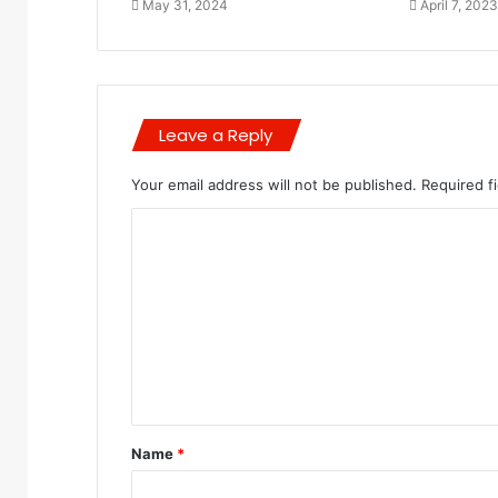
May 31, 2024
April 7, 2023
Leave a Reply
Your email address will not be published.
Required f
C
o
m
m
e
n
t
Name
*
*