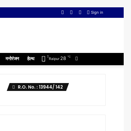
Facebook
Twitter
YouTube
Sign in
℃
Switch
28
मनोरंजन
हेल्थ
Raipur
skin
R.O. No. : 13944/ 142