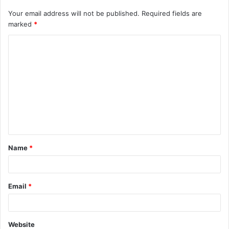
Your email address will not be published.
Required fields are
marked
*
C
o
m
m
e
n
t
Name
*
*
Email
*
Website