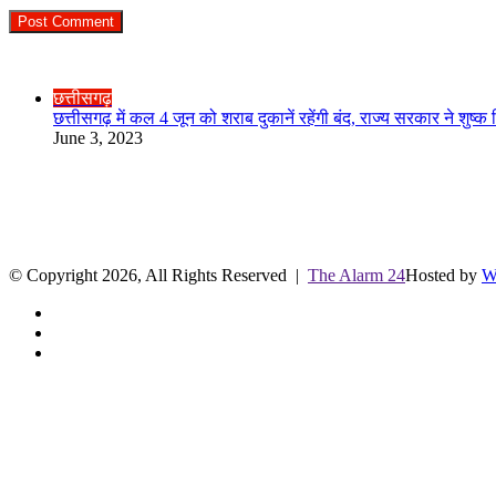
Check Also
Close
छत्तीसगढ़
छत्तीसगढ़ में कल 4 जून को शराब दुकानें रहेंगी बंद, राज्य सरकार ने श
June 3, 2023
R.O. No. : 13944/ 142
लाइव क्रिकेट स्कोर
© Copyright 2026, All Rights Reserved |
The Alarm 24
Hosted by
W
Facebook
Twitter
YouTube
Facebook
Twitter
WhatsApp
Telegram
Back
to
top
button