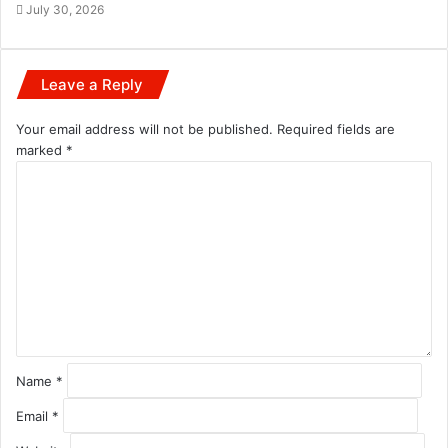
July 30, 2026
Leave a Reply
Your email address will not be published.
Required fields are
marked
*
C
o
m
m
e
n
t
*
Name
*
Email
*