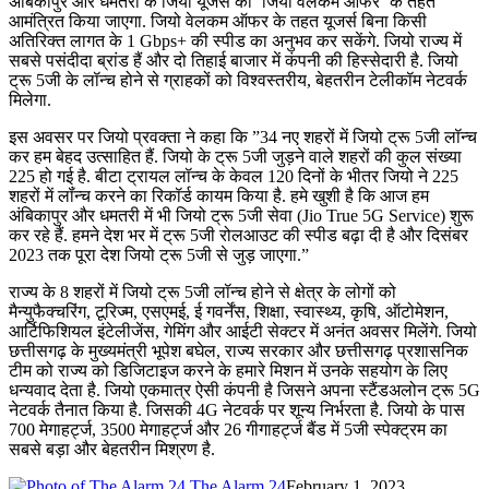
अंबिकापुर और धमतरी के जियो यूजर्स को ‘जियो वेलकम ऑफर’ के तहत
आमंत्रित किया जाएगा. जियो वेलकम ऑफर के तहत यूजर्स बिना किसी
अतिरिक्त लागत के 1 Gbps+ की स्पीड का अनुभव कर सकेंगे. जियो राज्य में
सबसे पसंदीदा ब्रांड हैं और दो तिहाई बाजार में कंपनी की हिस्सेदारी है. जियो
ट्रू 5जी के लॉन्च होने से ग्राहकों को विश्वस्तरीय, बेहतरीन टेलीकॉम नेटवर्क
मिलेगा.
इस अवसर पर जियो प्रवक्ता ने कहा कि ”34 नए शहरों में जियो ट्रू 5जी लॉन्च
कर हम बेहद उत्साहित हैं. जियो के ट्रू 5जी जुड़ने वाले शहरों की कुल संख्या
225 हो गई है. बीटा ट्रायल लॉन्च के केवल 120 दिनों के भीतर जियो ने 225
शहरों में लॉंन्च करने का रिकॉर्ड कायम किया है. हमे खुशी है कि आज हम
अंबिकापुर और धमतरी में भी जियो ट्रू 5जी सेवा (Jio True 5G Service) शुरू
कर रहे हैं. हमने देश भर में ट्रू 5जी रोलआउट की स्पीड बढ़ा दी है और दिसंबर
2023 तक पूरा देश जियो ट्रू 5जी से जुड़ जाएगा.”
राज्य के 8 शहरों में जियो ट्रू 5जी लॉन्च होने से क्षेत्र के लोगों को
मैन्युफैक्चरिंग, टूरिज्म, एसएमई, ई गवर्नेंस, शिक्षा, स्वास्थ्य, कृषि, ऑटोमेशन,
आर्टिफिशियल इंटेलीजेंस, गेमिंग और आईटी सेक्टर में अनंत अवसर मिलेंगे. जियो
छत्तीसगढ़ के मुख्यमंत्री भूपेश बघेल, राज्य सरकार और छत्तीसगढ़ प्रशासनिक
टीम को राज्य को डिजिटाइज करने के हमारे मिशन में उनके सहयोग के लिए
धन्यवाद देता है. जियो एकमात्र ऐसी कंपनी है जिसने अपना स्टैंडअलोन ट्रू 5G
नेटवर्क तैनात किया है. जिसकी 4G नेटवर्क पर शून्य निर्भरता है. जियो के पास
700 मेगाहर्ट्ज, 3500 मेगाहर्ट्ज और 26 गीगाहर्ट्ज बैंड में 5जी स्पेक्ट्रम का
सबसे बड़ा और बेहतरीन मिश्रण है.
The Alarm 24
February 1, 2023