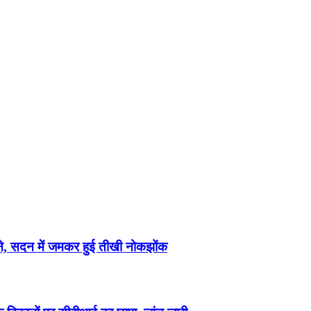
मने, सदन में जमकर हुई तीखी नोकझोंक