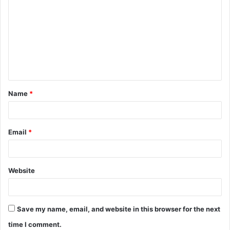
o
m
m
e
n
t
Name
*
*
Email
*
Website
Save my name, email, and website in this browser for the next
time I comment.