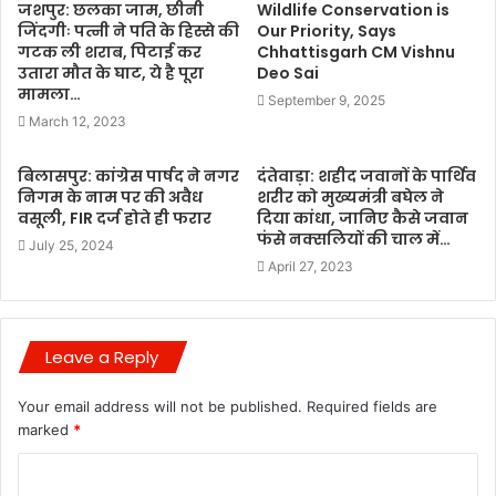
जशपुर: छलका जाम, छीनी
Wildlife Conservation is
जिंदगीः पत्नी ने पति के हिस्से की
Our Priority, Says
गटक ली शराब, पिटाई कर
Chhattisgarh CM Vishnu
उतारा मौत के घाट, ये है पूरा
Deo Sai
मामला…
September 9, 2025
March 12, 2023
बिलासपुर: कांग्रेस पार्षद ने नगर
दंतेवाड़ा: शहीद जवानों के पार्थिव
निगम के नाम पर की अवैध
शरीर को मुख्यमंत्री बघेल ने
वसूली, FIR दर्ज होते ही फरार
दिया कांधा, जानिए कैसे जवान
फंसे नक्सलियों की चाल में…
July 25, 2024
April 27, 2023
Leave a Reply
Your email address will not be published.
Required fields are
marked
*
C