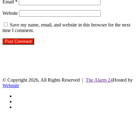
Email
*
Website
Save my name, email, and website in this browser for the next
time I comment.
R.O. No. : 13944/ 142
लाइव क्रिकेट स्कोर
© Copyright 2026, All Rights Reserved |
The Alarm 24
Hosted by
Webmitr
Facebook
Twitter
YouTube
Facebook
Twitter
WhatsApp
Telegram
Back
to
top
button