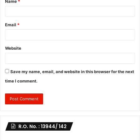
Name
*
*
Email
*
Website
Save my name, email, and website in this browser for the next
time I comment.
R.O. No. : 13944/ 142