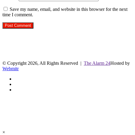
Save my name, email, and website in this browser for the next
time I comment.
R.O. No. : 13944/ 142
लाइव क्रिकेट स्कोर
© Copyright 2026, All Rights Reserved |
The Alarm 24
Hosted by
Webmitr
Facebook
Twitter
YouTube
Facebook
Twitter
WhatsApp
Telegram
Back
to
top
button
×