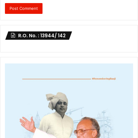
R.O. No. : 13944/ 142