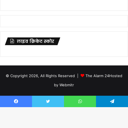
लाइव क्रिकेट स्कोर
© Copyright 2026, All Rights Reserved |
The Alarm 24
Hosted
by
Webmitr
Facebook
Twitter
YouTube
Facebook
Twitter
WhatsApp
Telegram
×