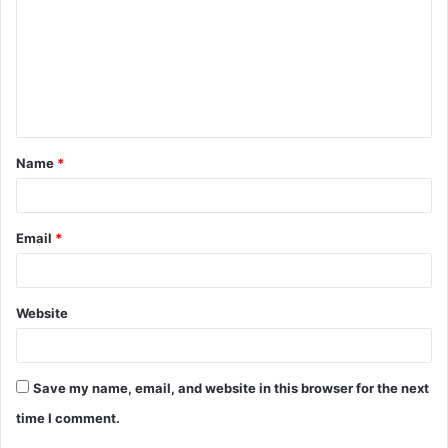
m
m
e
n
t
Name
*
*
Email
*
Website
Save my name, email, and website in this browser for the next
time I comment.