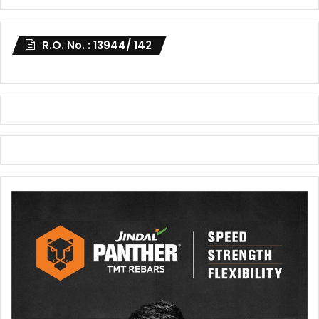
R.O. No. : 13944/ 142