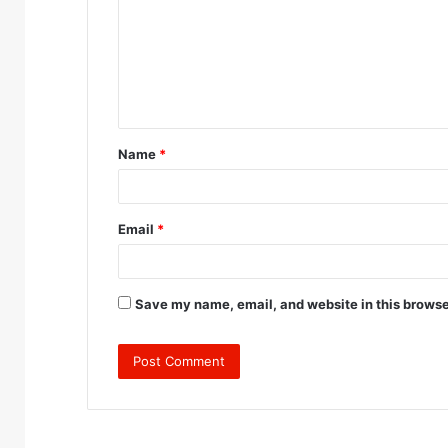
m
m
e
n
t
Name
*
*
Email
*
Save my name, email, and website in this browse