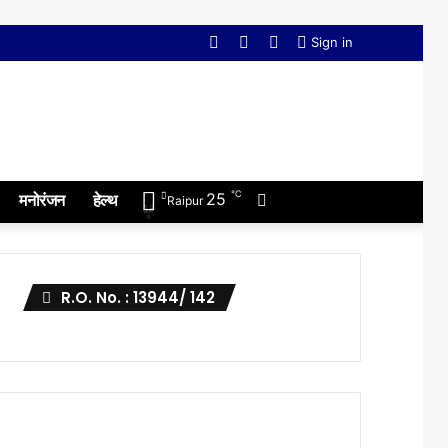
Facebook
Twitter
YouTube
Sign in
℃
Switch
25
मनोरंजन
हेल्थ
Raipur
skin
R.O. No. : 13944/ 142