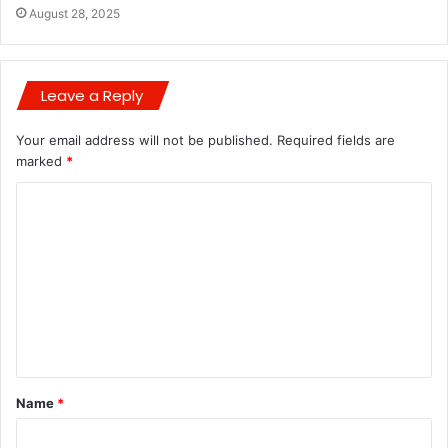
August 28, 2025
Leave a Reply
Your email address will not be published.
Required fields are
marked
*
C
o
m
m
e
n
t
Name
*
*