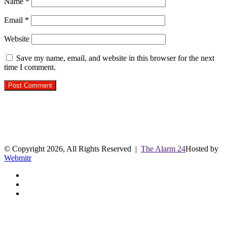
Name
*
Email
*
Website
Save my name, email, and website in this browser for the next
time I comment.
R.O. No. : 13944/ 142
लाइव क्रिकेट स्कोर
© Copyright 2026, All Rights Reserved |
The Alarm 24
Hosted by
Webmitr
Facebook
Twitter
YouTube
Facebook
Twitter
WhatsApp
Telegram
Back
to