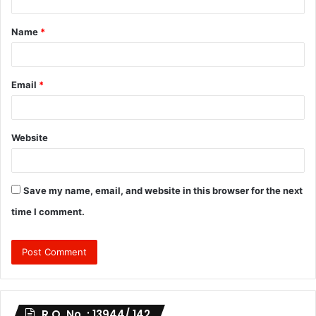
t
Name
*
*
Email
*
Website
Save my name, email, and website in this browser for the next
time I comment.
R.O. No. : 13944/ 142