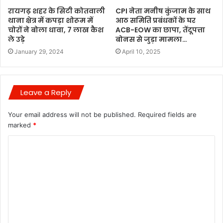
रायगढ़ शहर के सिटी कोतवाली
CPI नेता मनीष कुंजाम के साथ
थाना क्षेत्र में कपड़ा शोरूम में
आठ समिति प्रबंधकों के घर
चोरों ने बोला धावा, 7 लाख कैश
ACB-EOW का छापा, तेंदूपत्ता
ले उड़े
बोनस से जुड़ा मामला…
January 29, 2024
April 10, 2025
Leave a Reply
Your email address will not be published.
Required fields are
marked
*
C
o
m
m
e
n