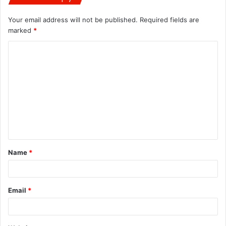
Your email address will not be published.
Required fields are
marked
*
C
o
m
m
e
n
t
Name
*
*
Email
*