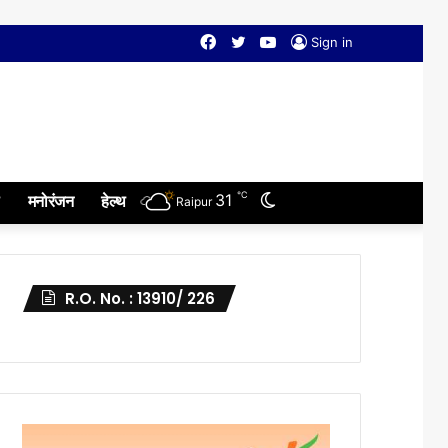
Facebook
Twitter
YouTube
Sign in
℃
Switch
31
मनोरंजन
हेल्थ
Raipur
skin
R.O. No. : 13910/ 226