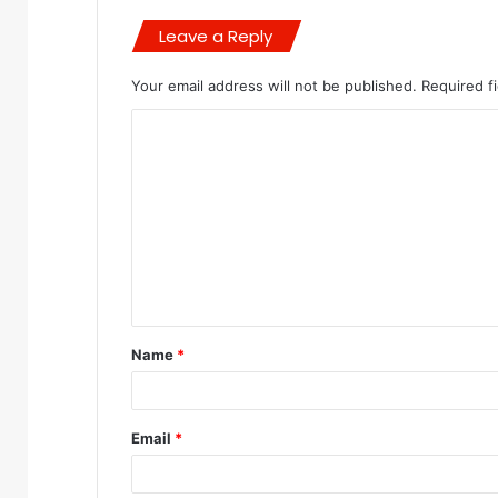
Leave a Reply
Your email address will not be published.
Required f
C
o
m
m
e
n
t
Name
*
*
Email
*