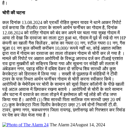
है।
चोरी की घटना
कल दिनांक 13.08.2024 को प्रार्थी रोहित कुमार यादव ने थाने आकर रिपोर्ट
दर्ज कराया कि टी0वी0 टावर के सामने आर्यन फर्नीचर का गोदाम है, दिनांक
12.08.2024 को रात्रि गोदाम को बंद कर अपने घर चला गया सुबह गोदाम में
आया तो देखा कि दरवाजा का ताला टूटा हुआ था, गोदाम में पूर्व से रखे दो नग HP
कंपनी का खाली गैस सिलेंडर , कांस का गघरा 01 नग, स्टील गघरा 01 नग, गैस
चुल्हा 01 नग कुल कीमती करीबन 10,000/ रूपये नहीं था, कोई अज्ञात व्यक्ति
द्वारा रात में गोदाम का दरवाजा का ताला तोडकर गोदाम से चोरी कर ले गया है ।
मामले की रिपोर्ट पर अज्ञात आरोपियों के विरूद्ध अपराध दर्ज कर टीआई प्रशांत
राव द्वारा मुखबीरों को सक्रिय किया गया और सूचना पर संदेही की तलाश में
अंबेडकर नगर, पहाड़ मंदिर में दबिश देकर दो संदिग्ध शिव सारथी और कुश
केरकेट्टा को हिरासत में लिया गया । सख्ती से पूछताछ में संदेहियों ने टीवी
टावर के पास स्थित आर्यन फर्नीचर गोदाम से चोरी करना स्वीकार किये।
आरोपियों के मेमोरेंडम पर चोरी के सामान को सूर्या विहार कॉलोनी के पीछे खाली
पड़े अटल आवास में छिपाकर रखना बताये । आरोपियों से चोरी के सारे सामान
और घटना में दरवाजे का ताला तोड़ने में इस्तेमाल की गई लोहे की रॉड जप्त
किया गया है। आरोपी (1) शिव सारथी पिता सालिक राम सारथी उम्र 20 वर्ष
(2) कुश केरकेट्टा पिता दिलीप केरकेट्टा उम्र 25 वर्ष दोनों निवासी टी.वी.
टावर, कृष्णा नगर, चकधरनगर जिला रायगढ़, छत्तीसगढ़ को गिरफ्तार कर रिमांड
पर पेश कर जेल भेजा गया है ।
The Alarm 24
August 14, 2024