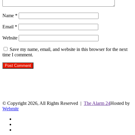
Name
*
Email
*
Website
Save my name, email, and website in this browser for the next
time I comment.
R.O. No. : 13910/ 226
लाइव क्रिकेट स्कोर
© Copyright 2026, All Rights Reserved |
The Alarm 24
Hosted by
Webmitr
Facebook
Twitter
YouTube