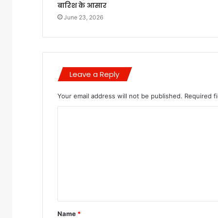
बारिश के आसार
June 23, 2026
Leave a Reply
Your email address will not be published.
Required f
C
o
m
m
e
n
t
Name
*
*