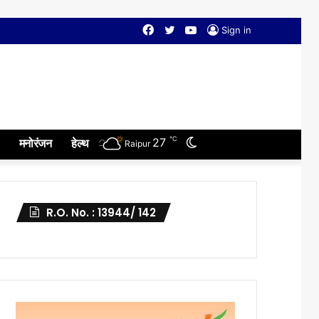
Facebook
Twitter
YouTube
Sign in
℃
Switch
27
मनोरंजन
हेल्थ
Raipur
skin
R.O. No. : 13944/ 142