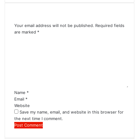
Leave a Reply
Your email address will not be published.
Required fields
are marked
*
C
o
m
m
e
n
t
*
Name
*
Email
*
Website
Save my name, email, and website in this browser for
the next time I comment.