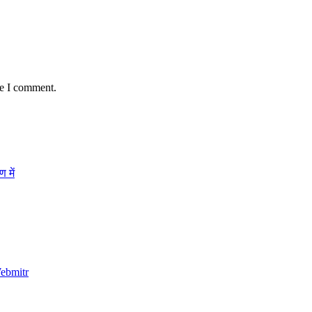
me I comment.
 में
ebmitr