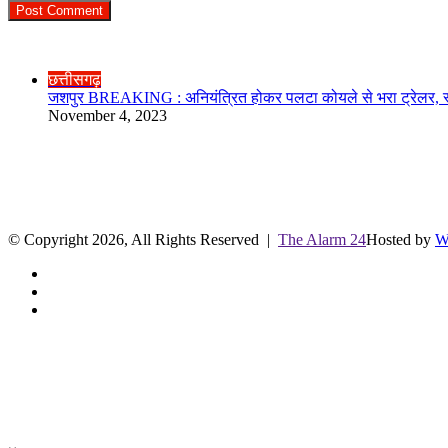
Check Also
Close
छत्तीसगढ़
जशपुर BREAKING : अनियंत्रित होकर पलटा कोयले से भरा ट्रेलर, स्ट
November 4, 2023
R.O. No. : 13944/ 142
लाइव क्रिकेट स्कोर
© Copyright 2026, All Rights Reserved |
The Alarm 24
Hosted by
W
Facebook
Twitter
YouTube
Facebook
Twitter
WhatsApp
Telegram
Back
to
top
button