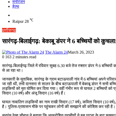
मनोरंजन
हेल्थ
Switch
skin
℃
Raipur
28
छत्तीसगढ़
सारंगढ़-बिलाईगढ़: बेकाबू डंपर ने 6 बच्चियों को कुच
The Alarm 24
March 26, 2023
0
163
2 minutes read
सारंगढ़-बिलाईगढ़ जिले में रविवार सुबह 6.30 बजे तेज रफ्तार डंपर ने 6 बच्चिय
से आ रहा था।
जानकारी के मुताबिक, सारंगढ़ के ग्राम बटाऊपाली गांव में 6 बच्चियां अपने परि
जा रही थीं, तभी दानसरा से सालर के बीच बटाऊपाली में बेकाबू डंपर ने सभी बच्च
लड़कियों को मृत घोषित कर दिया गया। वहीं गंभीर रूप से घायल 2 बच्चियों को
सिदार (10 वर्ष) और अंजू सिदार (16 वर्ष) हैं।
घायल नाबालिग लड़कियों का नाम राखी सिदार (17 वर्ष), कविता सिदार (10 वर्ष), अ
है। पुलिस-प्रशासन मौके पर पहुंचकर लोगों की समझाने की कोशिश कर रही है
सरपंच रेखा चौहान ने बताया कि आक्रोशित ग्रामीणों ने इस घटना के बाद चक्काजा